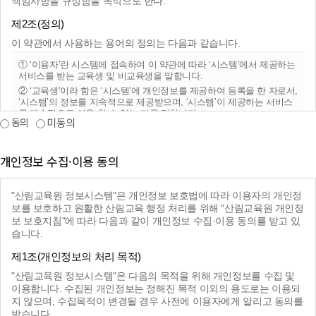
책임사항을 규정함을 목적으로 한다.
제2조(정의)
이 약관에서 사용하는 용어의 정의는 다음과 같습니다.
① ‘이용자’란 시스템에 접속하여 이 약관에 따라 ‘시스템’에서 제공하는
서비스를 받는 교육생 및 비교육생을 말합니다.
② ‘교육생’이라 함은 ‘시스템’에 개인정보를 제공하여 등록을 한 자로서,
‘시스템’의 정보를 지속적으로 제공받으며, ‘시스템’이 제공하는 서비스
를 계속적으로 이용 할 수 있는 자를 말합니다.
동의
미동의
③ ‘비교육생’이라 함은 등록을 하지 않고 ‘시스템’이 제공하는 서비스를
이용하는 자를 말합니다.
개인정보 수집·이용 동의
제3조 (약관등의 명시와 설명 및 개정)
"산림교육원 정보시스템"은 개인정보 보호법에 따라 이용자의 개인정
"시스템"은 이 약관의 내용과 기관명, 전화번호, 전자우편주소, 개인정
보를 보호하고 원활한 산림교육 행정 처리를 위해 "산림교육원 개인정
보관리책임자등을 이용자가 쉽게 알 수 있도록 시스템의 초기 서비스화
보 보호지침"에 따라 다음과 같이 개인정보 수집·이용 동의를 받고 있
면(전면)에 게시합니다. 다만, 약관의 내용은 이용자가 연결화면을 통하
습니다.
여 볼 수 있도록 할 수 있습니다.
"시스템"은 관계법령 및 기관의 훈령·예규 등을 위배하지 않는 범위에서
제1조(개인정보의 처리 목적)
이 약관을 개정할 수 있습니다.
"산림교육원 정보시스템"은 다음의 목적을 위해 개인정보를 수집 및
이 약관에서 정하지 아니한 사항과 이 약관의 해석에 관하여는 관계법
령 및 기관의 훈령·예규 등을 따릅니다.
이용합니다. 수집된 개인정보는 정해진 목적 이외의 용도로는 이용되
지 않으며, 수집목적이 변경될 경우 사전에 이용자에게 알리고 동의를
산림교육원 운영·관리에 부당하거나 불법이라고 인정되는 행위에 대한
받습니다.
조치를 위하여 약관을 개정하는 경우에는 초기화면(공지사항)에 게시함